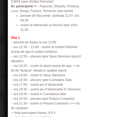
DJ654 (spre Schitul Pahomie)
Nr. participanti:
8 – Pupacila, Sihastru, Printesa,
Luce, Shogo, Furnica, Tensiune, Alex (turist)
plecare din Bucuresti: sambata 11.07, ora
06:45
sosire la intersectia cu drumul spre schit:
11:30
Ziua 1
– plecare pe traseu la ora 12:00
– ora 12:30 – 12:40 – sosire la schitul Pahomie
(sursa de apa in curtea schitului)
– ora 12:50 – plecare spre Saua Stevioara (punct
albastru)
– ora 14:25 – sosire la stana (sursa de apa -> un
fel de “fantana” situata in spatele stanii)
– ora 16:00 – sosire in Saua Stevioara
– ora 16:30 – plecare spre Curmatura Oale
– ora 17:00 – sosire pe vf Vanturarita
– ora 18:30 – sosire pe vf Vanturarita II / Vioreanu
– ora 20:30 – sosire in Curmatura Oale
– ora 20:50 – plecare spre Poiana Comarnici
– ora 21:30 – sosire in Poiana Comarnici =>> loc
de campare
-> timp parcurgere traseu: 9,5 h