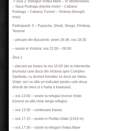
-> ziua 2: Refugiul Vistea Mare – vf. Moldoveanu
– Saua Podragu (banda rosie) – Cabana
Podragu – Cabana Turnuri – Victoria (triunghi
rosu)
Participanti: 5 – Pupacila, Shrek, Shogo, Printesa,
Tesiune
– plecare din Bucuresti: vineri 26.06, ora 18:30
– sosire in Victoria: ora 23:30 – 00:00
Ziua 1
– plecare pe traseu la ora 10:00 (de la intersectia
drumului care duce din Victoria spre Complex
Sambata, cu drumul forestier ce duce pe Valea
Vistei; aici ce afla un indicator pentru cele doua
directii de mers si o harta a traseului)
– ora 13:00 – sosire la refugiul Izvorul Vistei
(izvorul se afla chiar langa refugiu)
– ora 13:30 – continuare traseu
– ora 17:15 – sosire in Portita Vistei (2310 m)
– ora 17:30 – sosire la refugiul Vistea Mare