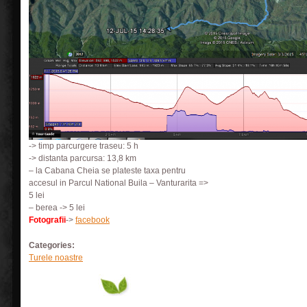
-> timp parcurgere traseu: 5 h
-> distanta parcursa: 13,8 km
– la Cabana Cheia se plateste taxa pentru
accesul in Parcul National Buila – Vanturarita =>
5 lei
– berea -> 5 lei
Fotografii
->
facebook
Categories:
Turele noastre