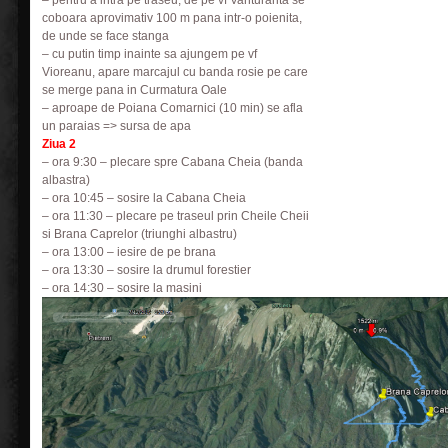
– pentru a intra pe traseu, de pe vf Vanturarita se
coboara aprovimativ 100 m pana intr-o poienita,
de unde se face stanga
– cu putin timp inainte sa ajungem pe vf
Vioreanu, apare marcajul cu banda rosie pe care
se merge pana in Curmatura Oale
– aproape de Poiana Comarnici (10 min) se afla
un paraias => sursa de apa
Ziua 2
– ora 9:30 – plecare spre Cabana Cheia (banda
albastra)
– ora 10:45 – sosire la Cabana Cheia
– ora 11:30 – plecare pe traseul prin Cheile Cheii
si Brana Caprelor (triunghi albastru)
– ora 13:00 – iesire de pe brana
– ora 13:30 – sosire la drumul forestier
– ora 14:30 – sosire la masini