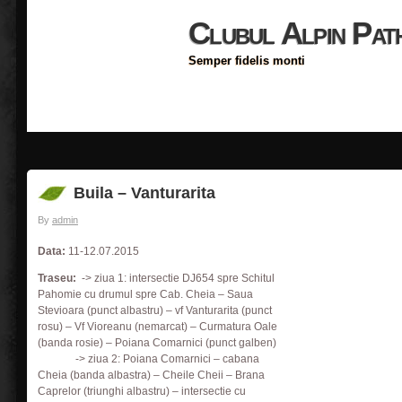
Clubul Alpin Pat
Semper fidelis monti
Buila – Vanturarita
By
admin
Data:
11-12.07.2015
Traseu:
-> ziua 1: intersectie DJ654 spre Schitul
Pahomie cu drumul spre Cab. Cheia – Saua
Stevioara (punct albastru) – vf Vanturarita (punct
rosu) – Vf Vioreanu (nemarcat) – Curmatura Oale
(banda rosie) – Poiana Comarnici (punct galben)
-> ziua 2: Poiana Comarnici – cabana
Cheia (banda albastra) – Cheile Cheii – Brana
Caprelor (triunghi albastru) – intersectie cu