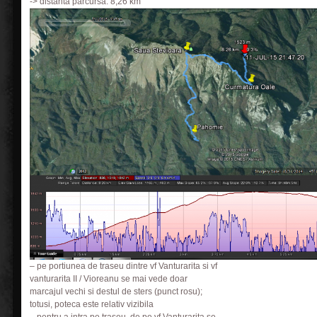
-> distanta parcursa: 8,26 km
– pe portiunea de traseu dintre vf Vanturarita si vf
vanturarita II / Vioreanu se mai vede doar
marcajul vechi si destul de sters (punct rosu);
totusi, poteca este relativ vizibila