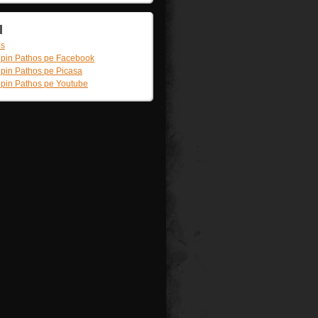
l
os
lpin Pathos pe Facebook
lpin Pathos pe Picasa
lpin Pathos pe Youtube