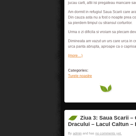
jucau carti, altii isi pregateau mancare s
Am dormit in refugiul Saua Scarii care arat
Din cauza asta nu a fost o noapte prea con
sa pierdem timpul cu stransul corturilor.
Urma o zi dificila si vroiam sa plecam de
Dimineata am vazut un urs care urca in cr
urca panta abrupta, aproape ca o caprioa
(more…)
Categories:
Turele noastre
Ziua 3: Saua Scarii –
Dracului – Lacul Caltun –
By
admin
and has
no comments yet.