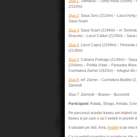
Ziua 1
: Talmaciu – Turnu Rosu (350m) –
(2110m)
Ziua 2
: Saua Suru (2110m) – Lacul Avrig 
Saua Scarii
Ziua 3
: Saua Scarii (2146m) – vf. Serbot
Dracului – Lacul Caltun (2135m) – Saua
Ziua 4
: Lacul Capra (2249m) – Fereast
(2136m)
Ziua 5
: Cabana Podragu (2136m) – Saua
(2544m) – Portita Vistei – Fereastra Ma
Curmatura Zarnei (1923m) – refugiul din
Ziua 6
: ref. Zarnei – Curmatura Bratilei
Zarnesti
Ziua 7: Zarnesti – Brasov – Bucuresti
Participanti
: Ratatu, Shogo, Armata, Cio
Pe parcursul acestui traseu am intalnit c
traseu si pe care o sa ii vedeti in pozele d
Ii salutam pe Vali, Irina,
Andrei
si pe nea 
Ca sa vedeti povestea si pozele pe zile, va 