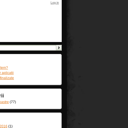
Log in
ntem?
aplicatii
finalizate
ii
oastre
(77)
 2016
(1)