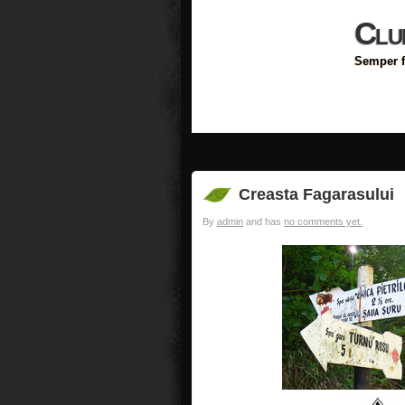
Clu
Semper f
Creasta Fagarasului
By
admin
and has
no comments yet.