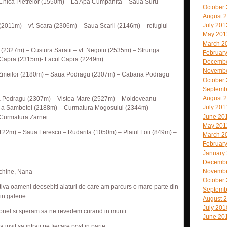
 Chica Pietrelor (1550m) – La Apa Cumpanita – Saua Suru
October
August 
July 201
(2011m) – vf. Scara (2306m) – Saua Scarii (2146m) – refugiul
May 201
March 2
a (2327m) – Custura Saratii – vf. Negoiu (2535m) – Strunga
Februar
 Capra (2315m)- Lacul Capra (2249m)
Decembe
Novembe
a Zmeilor (2180m) – Saua Podragu (2307m) – Cabana Podragu
October
Septemb
August 
 Podragu (2307m) – Vistea Mare (2527m) – Moldoveanu
July 201
re a Sambetei (2188m) – Curmatura Mogosului (2344m) –
June 20
 Curmatura Zarnei
May 201
 (2122m) – Saua Lerescu – Rudarita (1050m) – Plaiul Foii (849m) –
March 2
Februar
January
Decembe
Novembe
rchine, Nana
October
ativa oameni deosebiti alaturi de care am parcurs o mare parte din
Septemb
in galerie.
August 
July 201
Ionel si speram sa ne revedem curand in munti.
June 20
invit sa intrati pe fiecare post in parte.