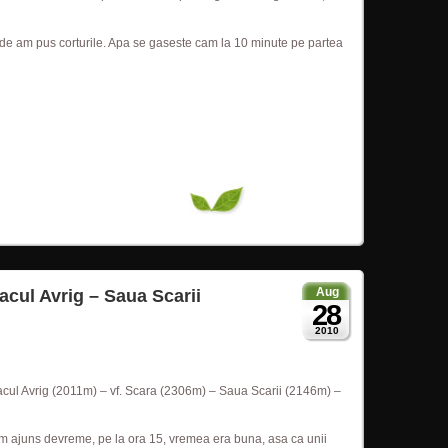
nde am pus corturile. Apa se gaseste cam la 10 minute pe partea
Aug
acul Avrig – Saua Scarii
28
2010
cul Avrig (2011m) – vf. Scara (2306m) – Saua Scarii (2146m) –
. Am ajuns devreme, pe la ora 15, vremea era buna, asa ca unii