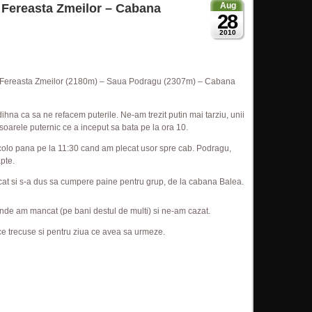
Aug
– Fereasta Zmeilor – Cabana
28
2010
– Fereasta Zmeilor (2180m) – Saua Podragu (2307m) – Cabana
hna ca sa ne refacem puterile. Ne-am trezit putin mai tarziu, unii
 soarele puternic ce a inceput sa bata pe la ora 10.
colo pana pe la 11:30 cand am plecat usor spre cab. Podragu,
pte.
lecat si s-a dus sa cumpere paine pentru grup, de la cabana Balea.
de am mancat (pe bani destul de multi) si ne-am cazat.
 ce trecuse si pentru ziua ce avea sa urmeze.