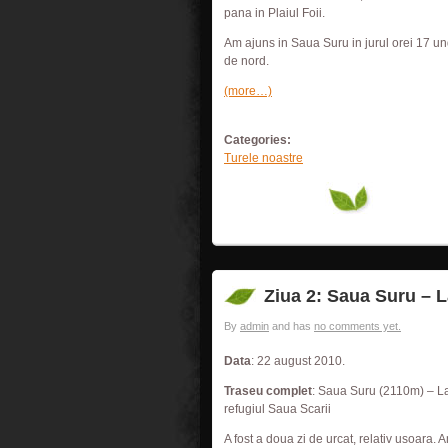
pana in Plaiul Foii.
Am ajuns in Saua Suru in jurul orei 17 u
de nord.
(more…)
Categories:
Turele noastre
Ziua 2: Saua Suru – L
By
admin
and has
no comments yet.
Data
: 22 august 2010.
Traseu complet
: Saua Suru (2110m) – La
refugiul Saua Scarii
A fost a doua zi de urcat, relativ usoara