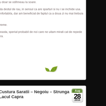
au doar se odihneau la soare.
a destul de rau, in sensul ca are sparturi si nu i se inchide usa.
fortabila, dar am beneficiat de faptul ca a doua zi nu mai trebuia
vreme.
easta, speriat probabil de noi care ne uitam mirati cat de repede
ra.
Aug
 Custura Saratii – Negoiu – Strunga
28
 Lacul Capra
2010