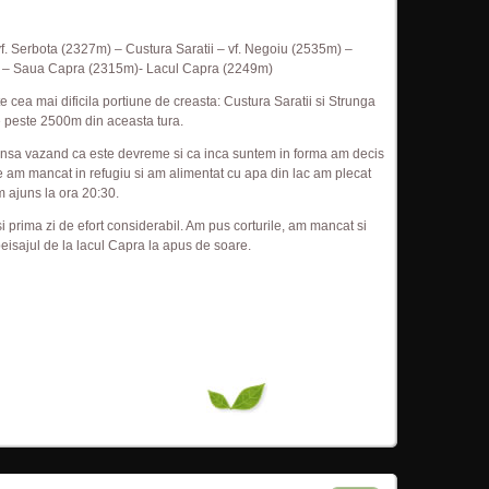
vf. Serbota (2327m) – Custura Saratii – vf. Negoiu (2535m) –
) – Saua Capra (2315m)- Lacul Capra (2249m)
te cea mai dificila portiune de creasta: Custura Saratii si Strunga
e peste 2500m din aceasta tura.
, insa vazand ca este devreme si ca inca suntem in forma am decis
 am mancat in refugiu si am alimentat cu apa din lac am plecat
 ajuns la ora 20:30.
 prima zi de efort considerabil. Am pus corturile, am mancat si
peisajul de la lacul Capra la apus de soare.