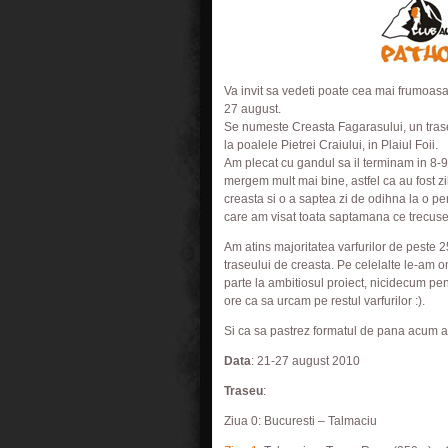
Va invit sa vedeti poate cea mai frumoasa
27 august.
Se numeste Creasta Fagarasului, un traseu
la poalele Pietrei Craiului, in Plaiul Foii.
Am plecat cu gandul sa il terminam in 8-
mergem mult mai bine, astfel ca au fost zi
creasta si o a saptea zi de odihna la o pe
care am visat toata saptamana ce trecuse
Am atins majoritatea varfurilor de peste 
traseului de creasta. Pe celelalte le-am o
parte la ambitiosul proiect, nicidecum p
ore ca sa urcam pe restul varfurilor :).
Si ca sa pastrez formatul de pana acum al
Data
: 21-27 august 2010
Traseu
:
Ziua 0: Bucuresti – Talmaciu