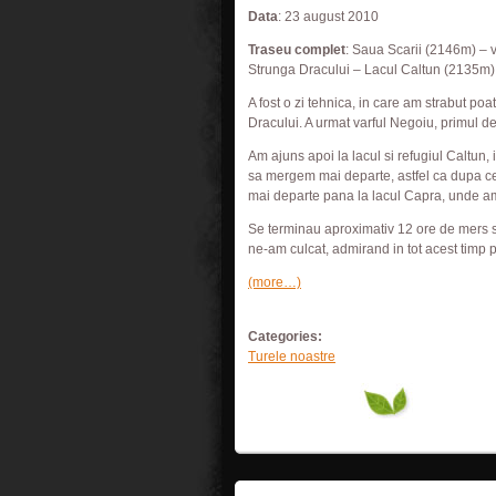
Data
: 23 august 2010
Traseu complet
: Saua Scarii (2146m) – 
Strunga Dracului – Lacul Caltun (2135m
A fost o zi tehnica, in care am strabut poa
Dracului. A urmat varful Negoiu, primul d
Am ajuns apoi la lacul si refugiul Caltun
sa mergem mai departe, astfel ca dupa ce
mai departe pana la lacul Capra, unde am
Se terminau aproximativ 12 ore de mers si
ne-am culcat, admirand in tot acest timp 
(more…)
Categories:
Turele noastre