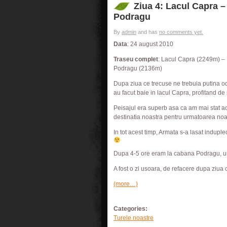
Ziua 4: Lacul Capra 
Podragu
By
admin
and has
no comments yet.
Data
: 24 august 2010
Traseu complet
: Lacul Capra (2249m) 
Podragu (2136m)
Dupa ziua ce trecuse ne trebuia putina odi
au facut baie in lacul Capra, profitand de
Peisajul era superb asa ca am mai stat a
destinatia noastra pentru urmatoarea noa
In tot acest timp, Armata s-a lasat indup
Dupa 4-5 ore eram la cabana Podragu, un
A fost o zi usoara, de refacere dupa ziua
(more…)
Categories:
Turele noastre