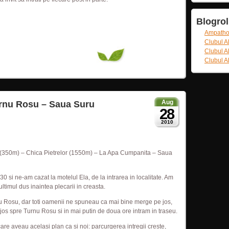
Blogrol
Ampath
Clubul A
Clubul A
Clubul A
Aug
urnu Rosu – Saua Suru
28
2010
 (350m) – Chica Pietrelor (1550m) – La Apa Cumpanita – Saua
0 si ne-am cazat la motelul Ela, de la intrarea in localitate. Am
ltimul dus inaintea plecarii in creasta.
nu Rosu, dar toti oamenii ne spuneau ca mai bine merge pe jos,
os spre Turnu Rosu si in mai putin de doua ore intram in traseu.
 care aveau acelasi plan ca si noi: parcurgerea intregii creste,