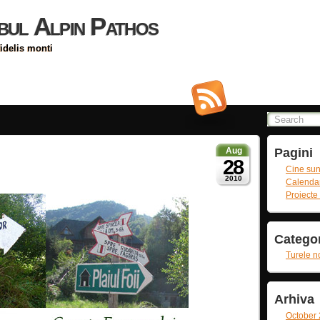
bul Alpin Pathos
idelis monti
Aug
Pagini
28
Cine su
2010
Calendar 
Proiecte 
Categor
Turele n
Arhiva
October