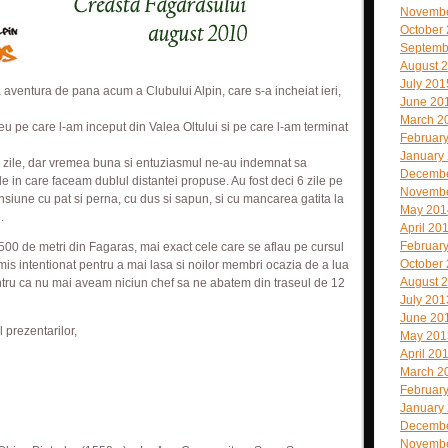
Novembe
October
Septemb
August 
July 201
 aventura de pana acum a Clubului Alpin, care s-a incheiat ieri,
June 20
March 2
 pe care l-am inceput din Valea Oltului si pe care l-am terminat
Februar
January
9 zile, dar vremea buna si entuziasmul ne-au indemnat sa
Decembe
le in care faceam dublul distantei propuse. Au fost deci 6 zile pe
Novembe
nsiune cu pat si perna, cu dus si sapun, si cu mancarea gatita la
May 201
.
April 20
Februar
2500 de metri din Fagaras, mai exact cele care se aflau pe cursul
October
mis intentionat pentru a mai lasa si noilor membri ocazia de a lua
August 
entru ca nu mai aveam niciun chef sa ne abatem din traseul de 12
July 201
June 20
 prezentarilor,
May 201
April 20
March 2
Februar
January
Decembe
Novembe