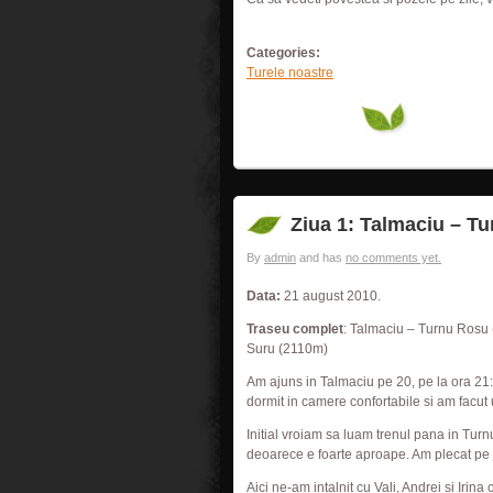
Categories:
Turele noastre
Ziua 1: Talmaciu – T
By
admin
and has
no comments yet.
Data:
21 august 2010.
Traseu complet
: Talmaciu – Turnu Rosu
Suru (2110m)
Am ajuns in Talmaciu pe 20, pe la ora 21:3
dormit in camere confortabile si am facut u
Initial vroiam sa luam trenul pana in Tur
deoarece e foarte aproape. Am plecat pe j
Aici ne-am intalnit cu Vali, Andrei si Irina